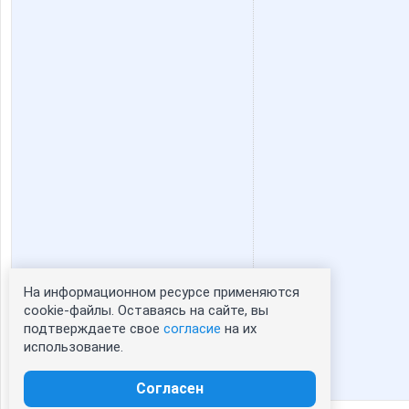
На информационном ресурсе применяются
Статистика портрета:
cookie-файлы. Оставаясь на сайте, вы
подтверждаете свое
согласие
на их
сейчас просматривают портрет - 0
использование.
зарегистрированные пользователи
посетившие портрет за 7 дней - 0
Согласен