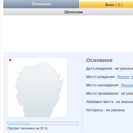
Основное
Блог
( 0 )
Шпионаж
Основное
Дата рождения : не указан
Место рождения :
Россия
,
Н
Место нахождения :
Россия
Место проживания : не ука
Любимые места : не указа
Интересы : не указаны
Портрет заполнен на 32 %