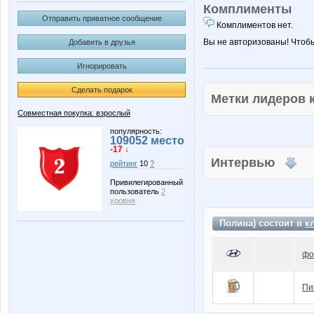
Комплименты
Отправить приватное сообщение
Комплиментов нет.
Вы не авторизованы! Чтоб
Добавить в друзья
Игнорировать
Сделать подарок
Метки лидеров
Совместная покупка: взрослый
популярность:
109052 место
-17 ↓
Интервью
рейтинг
10
?
Привилегированный
пользователь
2
уровня
Полина) состоит в
к
фо
Пи