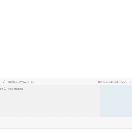
ина)
:
polinas.www.nn.ru
пользователь имеет 
е 1 года назад