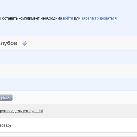
ы оставить комплимент необходимо
войти
или
зарегистрироваться
 клубов
лубах
рум владельцев Hyundai
вовары